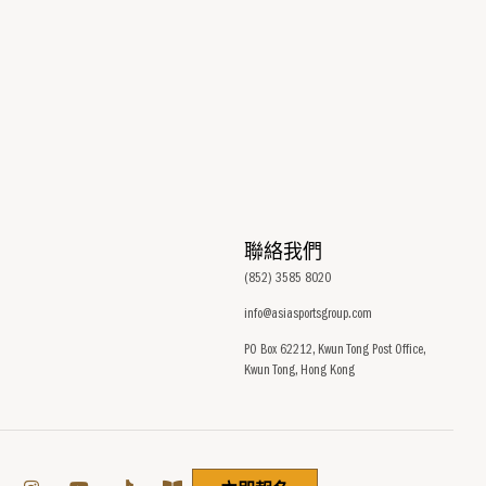
聯絡我們
(852) 3585 8020
info@asiasportsgroup.com
PO Box 62212, Kwun Tong Post Office,
Kwun Tong, Hong Kong